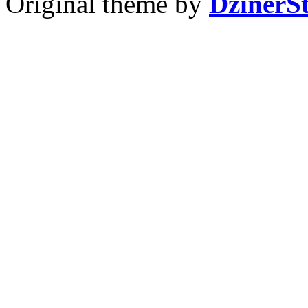
Original theme by
DzinerS