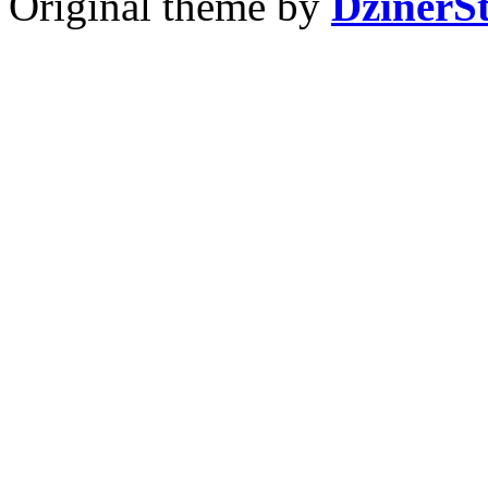
Original theme by
DzinerS