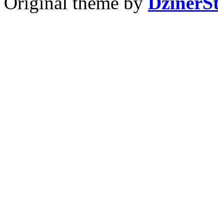
Original theme by
DzinerS