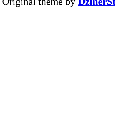
Original theme by
DzinerS