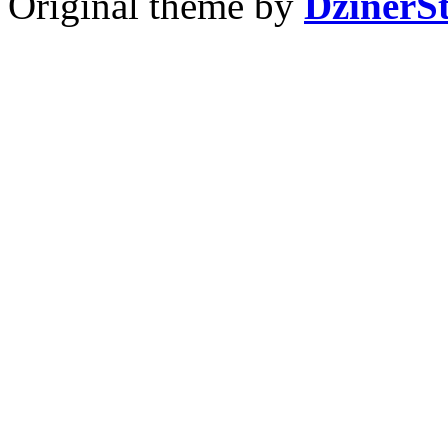
Original theme by
DzinerS