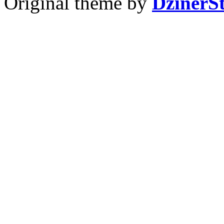
Original theme by
DzinerS