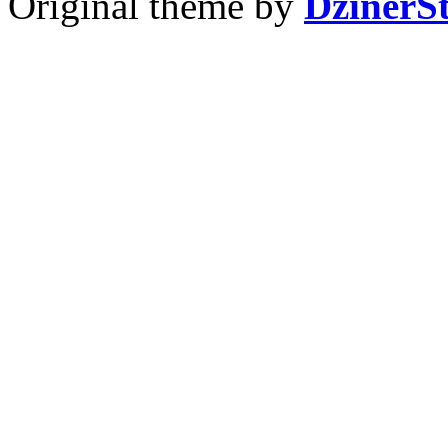
Original theme by
DzinerS