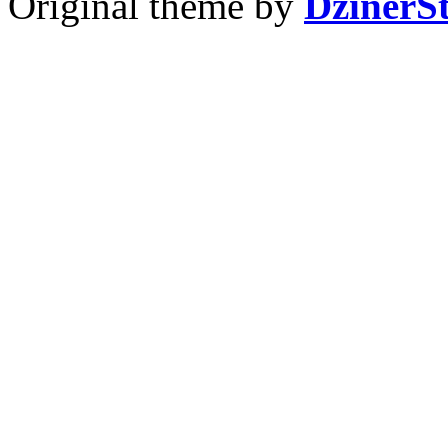
Original theme by
DzinerS