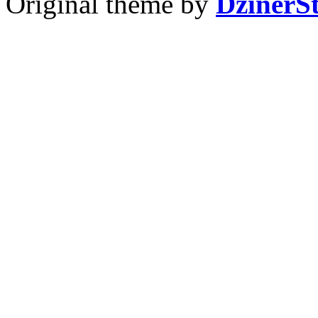
Original theme by
DzinerS