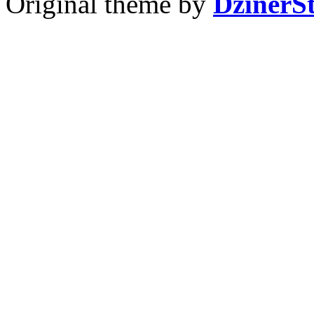
Original theme by
DzinerS