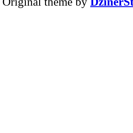
Original theme by
DzinerS