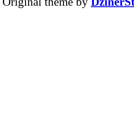
Original theme by
DzinerS