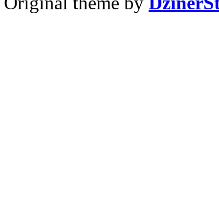
Original theme by
DzinerS