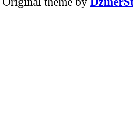
Original theme by
DzinerS