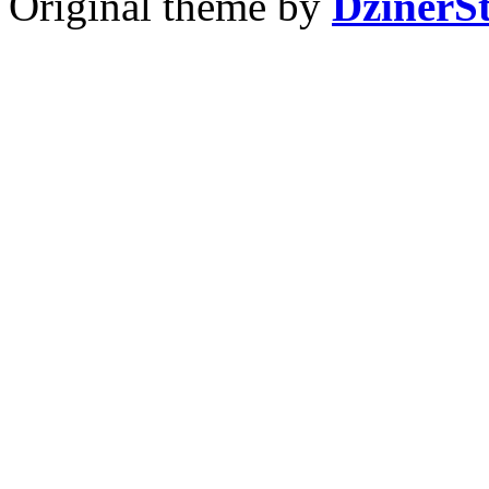
Original theme by
DzinerS