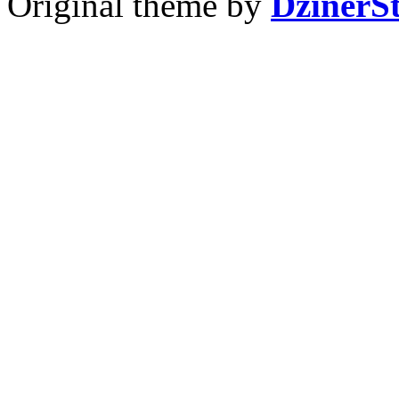
Original theme by
DzinerS