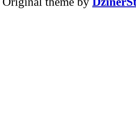
Original theme by
DzinerS