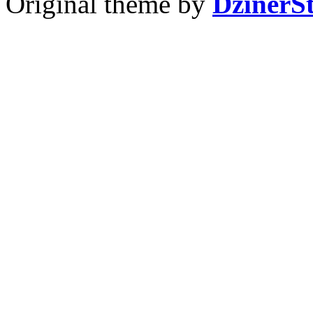
Original theme by
DzinerS