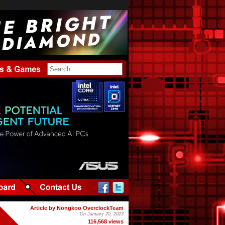
Article by Nongkoo OverclockTeam
On January 20, 2023
116,568 views