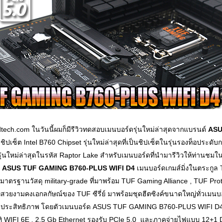
odtech.com ในวันนี้ผมก็มีรีวิวทดสอบเมนบอร์ดรุ่นใหม่ล่าสุดจากแบรนด์
ASU
ิปเซ็ต Intel B760 Chipset รุ่นใหม่ล่าสุดที่เป็นชิปเซ็ตในรุ่นรองท็อประดับกลา
ุ่นใหม่ล่าสุดในรหัส Raptor Lake สำหรับเมนบอร์ดที่นำมารีวิวให้ท่านชมในว
น
ASUS TUF GAMING B760-PLUS WIFI D4
เมนบอร์ดเกมส์มิ่งในตระกูล TU
าตรฐานวัสดุ military-grade ที่มาพร้อม TUF Gaming Alliance , TUF Prote
่สวยงามคงเอกลกัษณ์ของ TUF ซีรี่ย์ มาพร้อมชุดฮีตซิงค์ขนาดใหญ่ทั่วเมนบ
ต็มประสิทธิภาพ โดยตัวเมนบอร์ด ASUS TUF GAMING B760-PLUS WIFI D4
ทิ WIFI 6E , 2.5 Gb Ethernet รองรับ PCIe 5.0 และภาคจ่ายไฟแบบ 12+1 