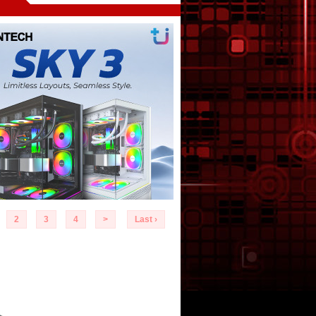
2
3
4
>
Last ›