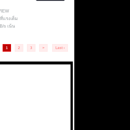
VIEW
ี่แรงเต็ม
B/s เน้น
1
2
3
>
Last ›