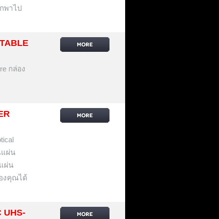
พกพาไป
RTABLE
re กล่อง
ER
tical
นแผ่น
แผ่น
องคุณได้
 UHS-