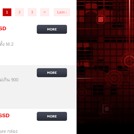
1
2
3
>
Last ›
SSD
ั้ง M.2
เกิน 900
 SSD
re กล่อง