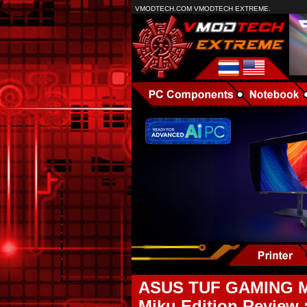
VMODTECH.COM VMODTECH EXTREME.
ASUS TUF GAMING Mi
Miku Edition Review :