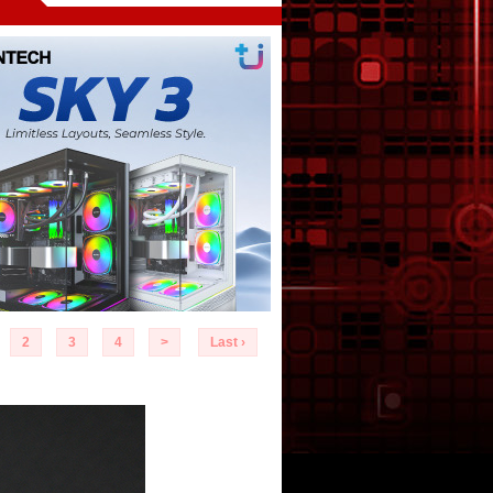
2
3
4
>
Last ›