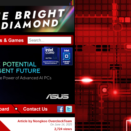
Article by Nongkoo OverclockTeam
On June 14, 2025
2,724 views