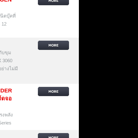
ตบุ๊คที่
 12
กับขุม
X 3060
ย่างไม่มี
AIDER
ร์ดจอ
ทรงพลัง
eries