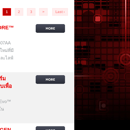
1
2
3
>
Last ›
CORE™
8407AA
ม่ที่มี
และไลฟ์
ร์ม
เพื่อ
® Evo™
ใน
 GEN