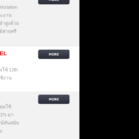
kstation
ละงาน
ยำสูงด้วย
ย์สายครี
TEL
งใช้ 12th
ใช้งาน
้อมใช้
21% มา
ซน์ทันสมัย
ง