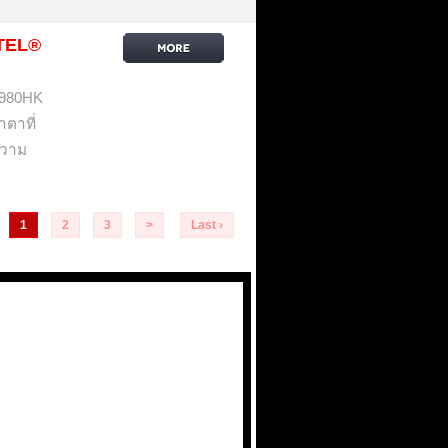
NTEL®
1980HK
าตาที่
ความ
1
2
3
>
Last ›