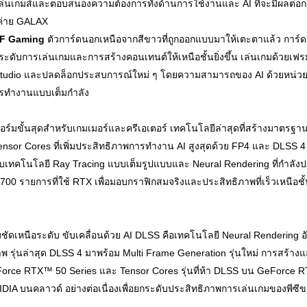
เล่นเกมส์และตอบสนองความต้องการทั้งด้านการใช้งานและ AI ที่จะมีผลต่อการ
ากค่าย GALAX
F Gaming
ตัวการ์ดนอกเหนือจากสีขาวที่ถูกออกแบบมาให้เตะตาแล้ว การ์ดนี
ระดับการเล่นเกมและการสร้างคอนเทนต์ให้เหนือชั้นยิ่งขึ้น เล่นเกมด้วยเฟ
A Studio และปลดล็อกประสบการณ์ใหม่ ๆ โดยความสามารถของ AI ด้วยหน
พการทำงานแบบเต็มกำลัง
อร์มขั้นสุดสำหรับเกมเมอร์และครีเอเตอร์ เทคโนโลยีล่าสุดที่สร้างมาตรฐ
ensor Cores ที่เพิ่มประสิทธิภาพการทำงาน AI สูงสุดด้วย FP4 และ DLSS 4
รับเทคโนโลยี Ray Tracing แบบเต็มรูปแบบและ Neural Rendering ที่กำลังปฏ
700 รายการที่ใช้ RTX เพื่อมอบกราฟิกสมจริงและประสิทธิภาพที่เร็วเหนือชั้น
ดเหนือระดับ ขับเคลื่อนด้วย AI DLSS คือเทคโนโลยี Neural Rendering อัจฉร
รุ่นล่าสุด DLSS 4 มาพร้อม Multi Frame Generation รุ่นใหม่ การสร้าง
orce RTX™ 50 Series และ Tensor Cores รุ่นที่ห้า DLSS บน GeForce RTX 
IA บนคลาวด์ อย่างต่อเนื่องเพื่อยกระดับประสิทธิภาพการเล่นเกมของพีซี