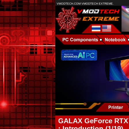
VMODTECH.COM VMODTECH EXTREME.
GALAX GeForce RTX™
: Introduction (1/19)