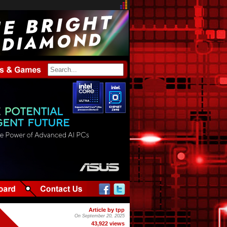
Article by tpp
On September 20, 2025
43,922 views