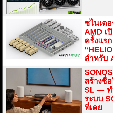
ชไนเดอร์
AMD เปิ
ครั้งแร
“HELIOS
สำหรับ
SONOS ก
สร้างชื
SL — ทำ
ระบบ SO
ที่เคย