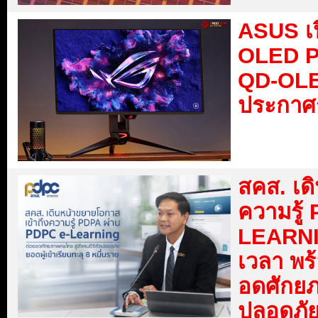
ASUS เ
OLED P
QD-OLED
ประกาศ
สคส. เด
ความรู้
LEARNING
เวลา พร
อดศักยภ
ปลอดภัย 