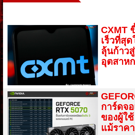
CXMT ขึ
เร็วที่ส
ลุ้นก้า
อุตสาห
GEFORC
การ์ดจอ
ของผู้ใ
แม้ราคาป