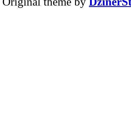
Original theme by
DzinerS