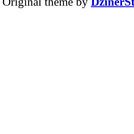
Original theme by
DzinerS