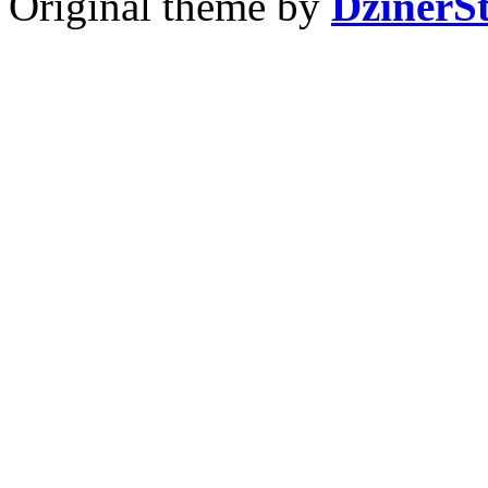
Original theme by
DzinerS