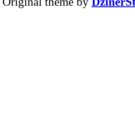
Original theme by
DzinerS