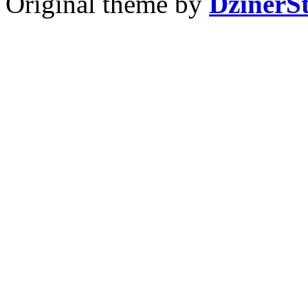
Original theme by
DzinerS