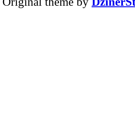
Original theme by
DzinerS