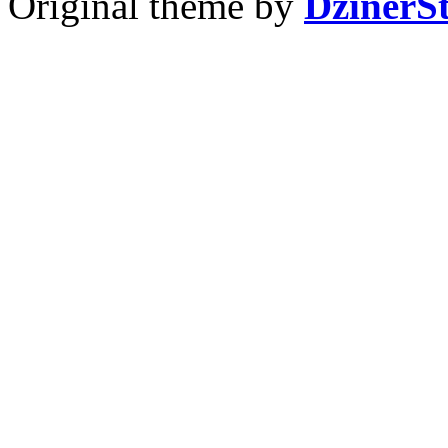
Original theme by
DzinerS