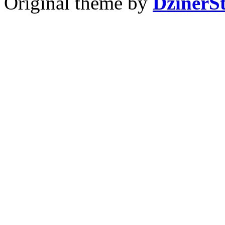
Original theme by
DzinerS