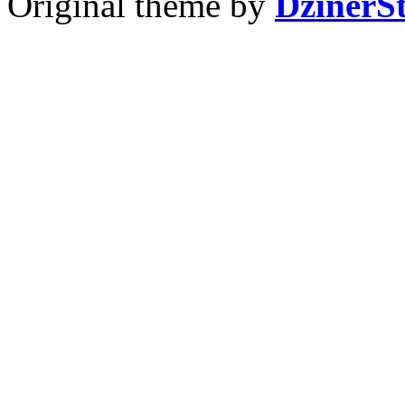
Original theme by
DzinerS