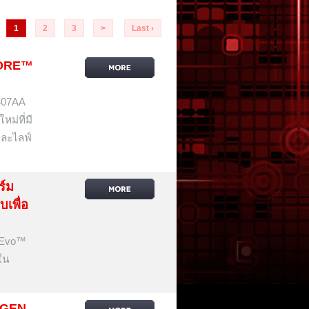
1
2
3
>
Last ›
CORE™
8407AA
ม่ที่มี
และไลฟ์
ร์ม
เพื่อ
® Evo™
ใน
 GEN