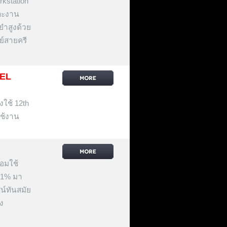
kstation
ละงาน
ยำสูงด้วย
ย์สายครี
TEL
งใช้ 12th
ใช้งาน
้อมใช้
21% มา
ซน์ทันสมัย
ง