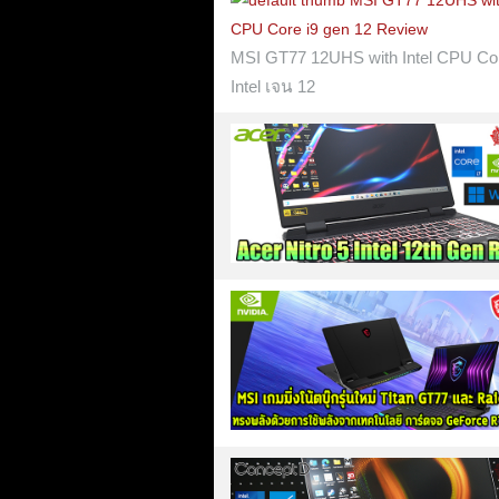
MSI GT77 12UHS with Intel CPU Core
Intel เจน 12