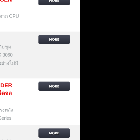
ส์จาก CPU
กับขุม
X 3060
ย่างไม่มี
AIDER
ร์ดจอ
ทรงพลัง
eries