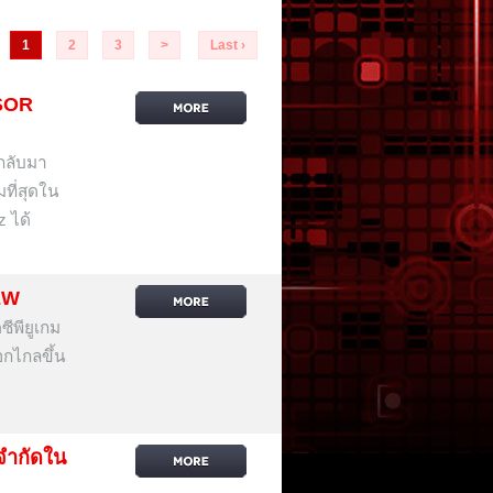
1
2
3
>
Last ›
SOR
กลับมา
มที่สุดใน
z ได้
EW
พียูเกม
๊อกไกลขึ้น
จำกัดใน