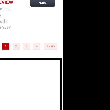
EVIEW
ป Intel
รด
ารถโอ
อบโจทย์
1
2
3
>
Last ›