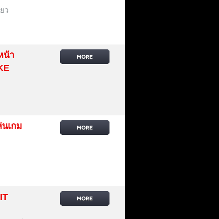
ียว
หน้า
KE
่นเกม
IT