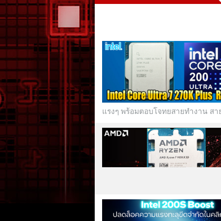
แรงๆ พร้อมตอบโจทยสายทำงาน สายเกมม