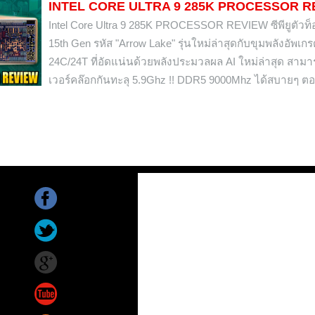
INTEL CORE ULTRA 9 285K PROCESSOR R
Intel Core Ultra 9 285K PROCESSOR REVIEW ซีพียูตัวท็อ
15th Gen รหัส "Arrow Lake" รุ่นใหม่ล่าสุดกับขุมพลังอัพเก
24C/24T ที่อัดแน่นด้วยพลังประมวลผล AI ใหม่ล่าสุด สาม
เวอร์คล๊อกกันทะลุ 5.9Ghz !! DDR5 9000Mhz ได้สบายๆ ต