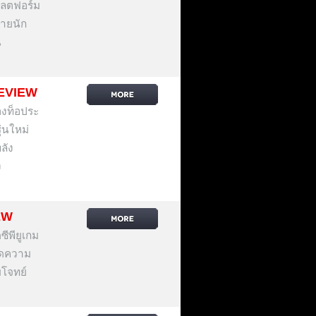
พลตฟอร์ม
สายนัก
น
EVIEW
องท็อประ
ุ่นใหม่
ลัง
ง
EW
พียูเกม
กรดความ
บโจทย์