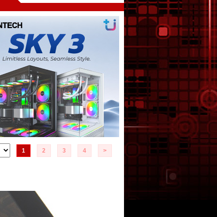
1
2
3
4
>