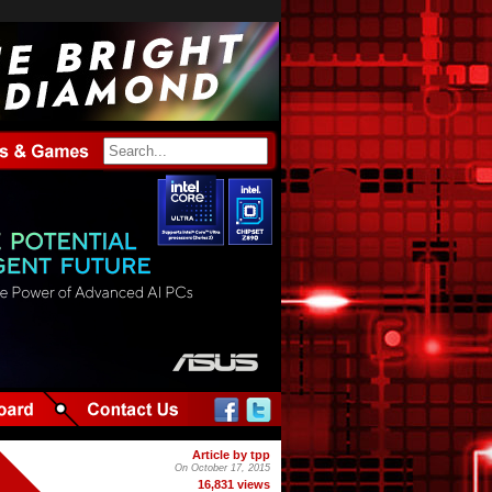
Article by tpp
On October 17, 2015
16,831 views