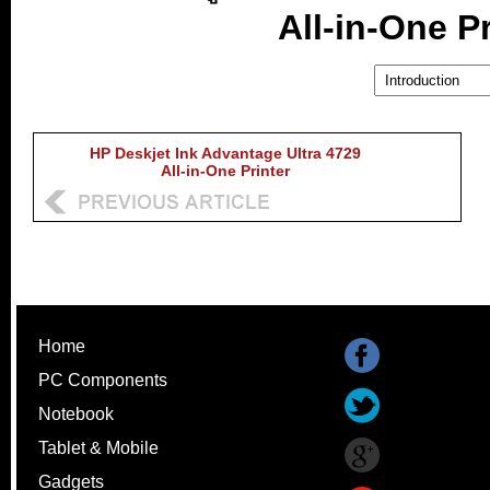
All-in-One P
HP Deskjet Ink Advantage Ultra 4729
All-in-One Printer
Home
PC Components
Notebook
Tablet & Mobile
Gadgets