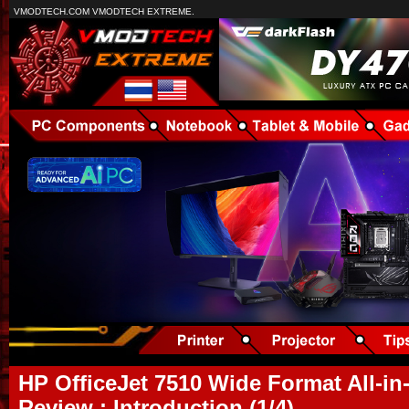
VMODTECH.COM VMODTECH EXTREME.
HP OfficeJet 7510 Wide Format All-in
Review : Introduction (1/4)