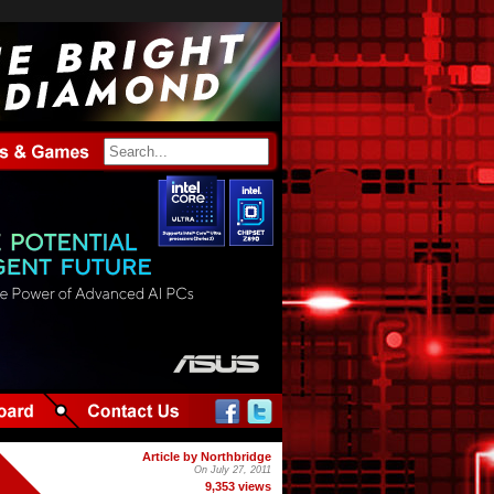
Article by Northbridge
On July 27, 2011
9,353 views