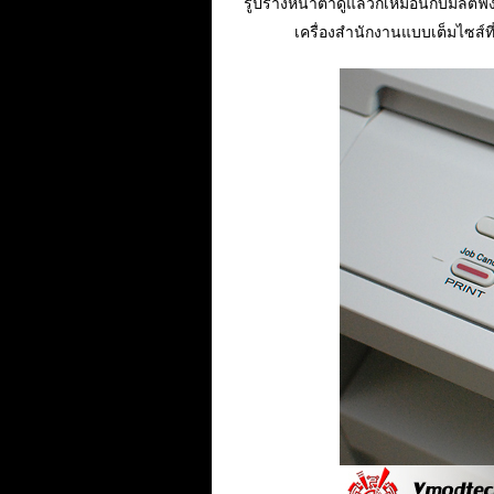
รูปร่างหน้าตาดูแล้วก็เหมือนกับมัลติฟั
เครื่องสำนักงานแบบเต็มไซส์