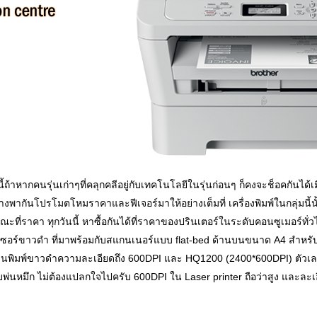
ี้ถ้าหากคนรุ่นเก่าๆที่คลุกคลีอยู่กับเทคโนโลยีในรุ่นก่อนๆ ก็คงจะช็อคกันไ
พากันโปรโมตโหมราคาและฟีเจอร์มาให้อย่างเต็มที่ เครื่องพิมพ์ในกลุ่มนี้นั้นจะ
ณะที่ราคา ทุกวันนี้ หาซื้อกันได้ที่ราคาของปรินเตอร์ในระดับคอนซูเมอร์ทั่ว
บเลเซอร์ขาวดำ ที่มาพร้อมกับสแกนเนอร์แบบ flat-bed ด้านบนขนาด A4 สำหร
ิมพ์ขาวดำความละเอียดถึง 600DPI และ HQ1200 (2400*600DPI) ตัวเลขเหล่
์แบบพ่นหมึก ไม่ต้องแปลกใจไปครับ 600DPI ใน Laser printer ถือว่าสูง และละเอี