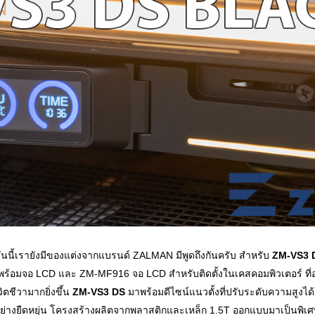
 วันนี้เรายังมีของแต่งจากแบรนด์ ZALMAN มีพูดถึงกันครับ สำหรับ
ZM-VS3 
งอพร้อมจอ LCD และ ZM-MF916 จอ LCD สำหรับติดตั้งในเคสคอมพิวเตอร์ ที่
ิตชีวามากยิ่งขึ้น
ZM-VS3 DS
มาพร้อมดีไซน์แนวตั้งที่ปรับระดับความสูงได
ย่างยืดหยุ่น โครงสร้างผลิตจากพลาสติกและเหล็ก 1.5T ออกแบบมาเป็นพิ