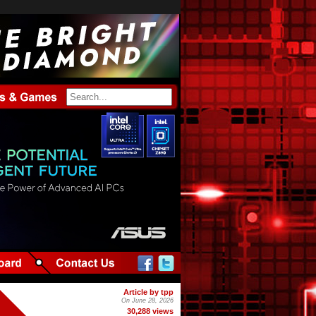
Article by tpp
On June 28, 2026
30,288 views