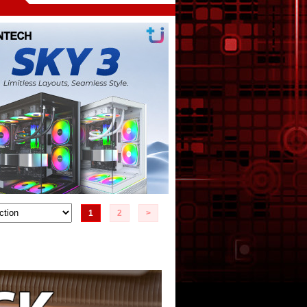
1
2
>