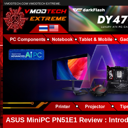
VMODTECH.COM VMODTECH EXTREME.
ASUS MiniPC PN51E1 Review : Introdu