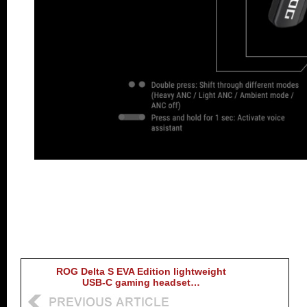
ROG Delta S EVA Edition lightweight
USB-C gaming headset…