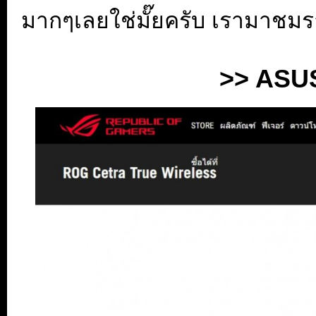
มากๆเลยใช่มั๊ยครับ เรามาชมร
>> ASUS