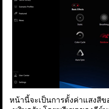
หน้านี้จะเป็นการตั้งค่าแสงส