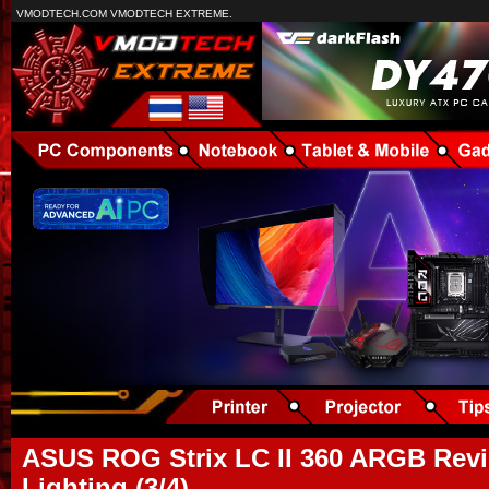
VMODTECH.COM VMODTECH EXTREME.
ASUS ROG Strix LC II 360 ARGB Rev
Lighting (3/4)