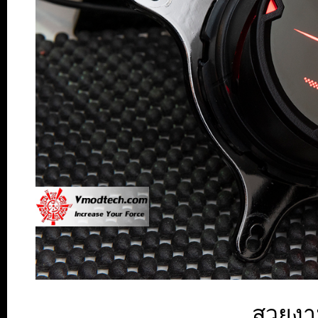
สวยงา