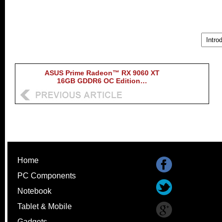
ASUS Prime Radeon™ RX 9060 XT
16GB GDDR6 OC Edition…
Home
PC Components
Notebook
Tablet & Mobile
Gadgets