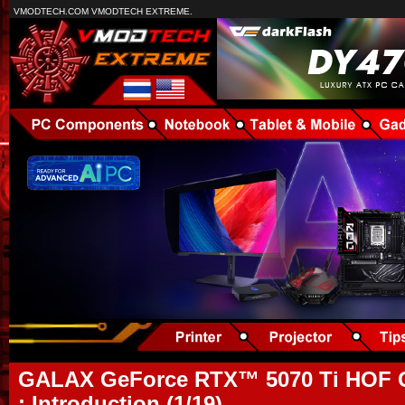
VMODTECH.COM VMODTECH EXTREME.
GALAX GeForce RTX™ 5070 Ti HOF 
: Introduction (1/19)