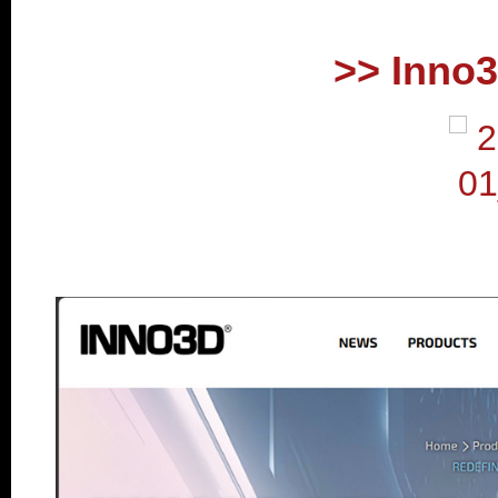
.
>> Inno