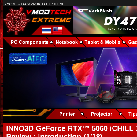
VMODTECH.COM VMODTECH EXTREME.
INNO3D GeForce RTX™ 5060 iCHILL 
Review : Introduction (1/18)