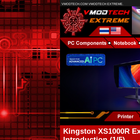
VMODTECH.COM VMODTECH EXTREME.
Kingston XS1000R Ex
Introduction (1/5)