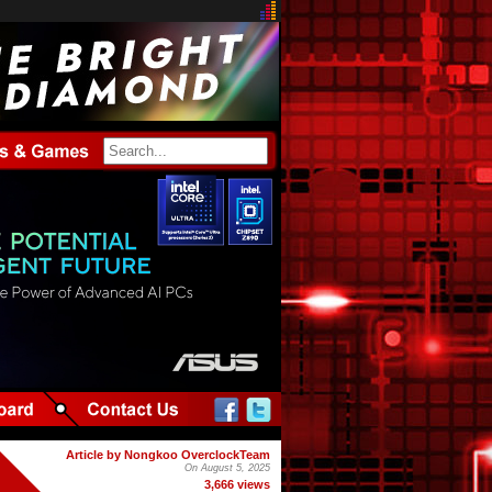
Article by Nongkoo OverclockTeam
On August 5, 2025
3,666 views