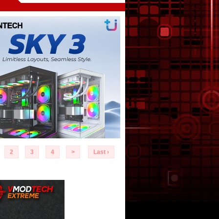
2
3
4
>
Last ›