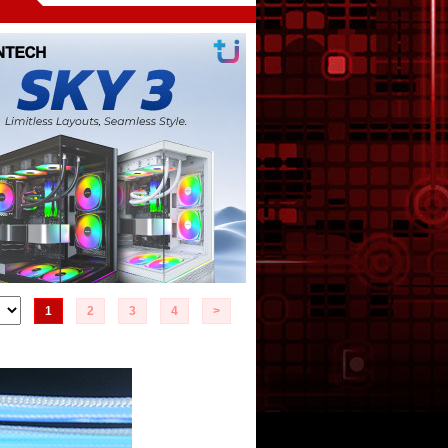
1
2
3
4
>