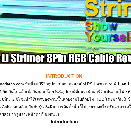
INTRODUCTION
์ Vmodtech.com วันนี้ผมมีรีวิวอุปกรณ์ตกแต่งสายไฟ PSU จากแบรนด์
Lian L
24Pin กันไปแล้วเมื่อวันก่อน โดยวันนี้อุปกรณ์ที่ผมจะนำมารีวิวเป็นสายไฟ 8พ
น 8พิน+2 ซึ่งจะทำให้เคสของท่านนั้นสวยงามไปด้วยไฟ RGB โดยมากันในชื่
Cable จะคล้ายกันกับรุ่น 24พิน การติดตั้งนั้นก็ไม่ยุ่งยากอะไรครับสามาร
ลยครับว่ารูปร่างหน้าตาเป็นเช่นไร
Introduction