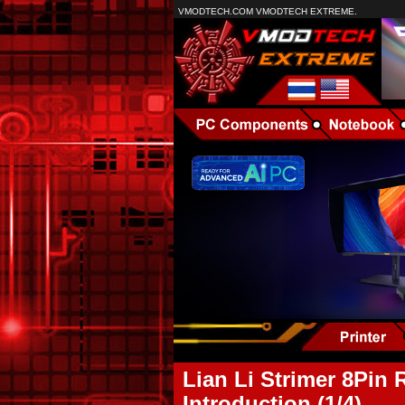
VMODTECH.COM VMODTECH EXTREME.
Lian Li Strimer 8Pin
Introduction (1/4)