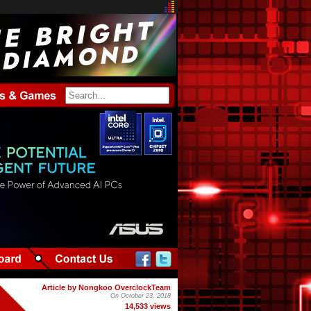
Article by Nongkoo OverclockTeam
On October 23, 2018
14,533 views