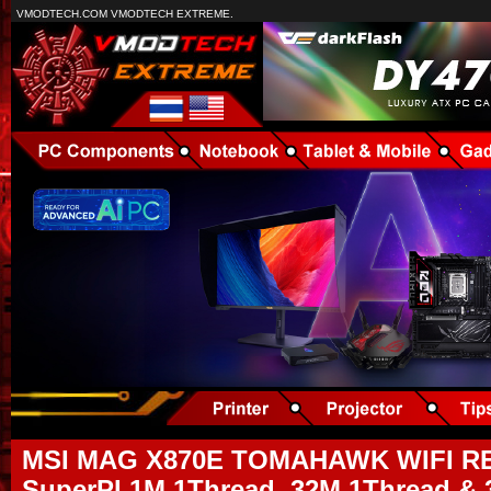
VMODTECH.COM VMODTECH EXTREME.
MSI MAG X870E TOMAHAWK WIFI RE
SuperPI 1M 1Thread, 32M 1Thread &