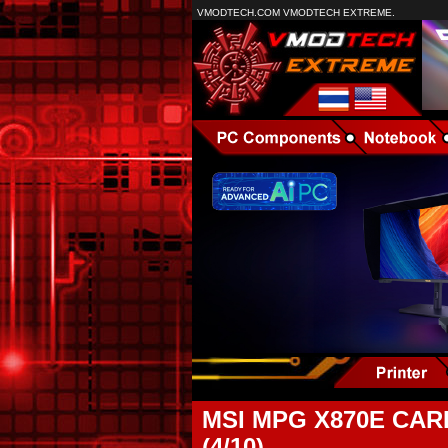
VMODTECH.COM VMODTECH EXTREME.
MSI MPG X870E CARB
(4/10)