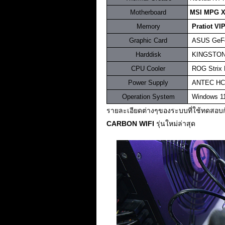
.
Motherboard
.
MSI MPG X
.
Memory
..
Pratiot V
.
Graphic Card
.
A
SUS GeFo
.
Harddisk
.
KINGSTON
.
CPU Cooler
..
ROG Strix
.
Power Supply
.
.
ANTEC HCP
.
Operation System
..
Windows 11
รายละเอียดต่างๆของระบบที่ใช้ทดสอบกัน
CARBON WIFI
รุ่นใหม่ล่าสุด