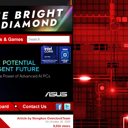
Article by Nongkoo OverclockTeam
On October 26, 2025
9,916 views