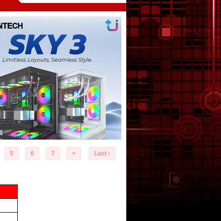
5
6
7
>
Last ›