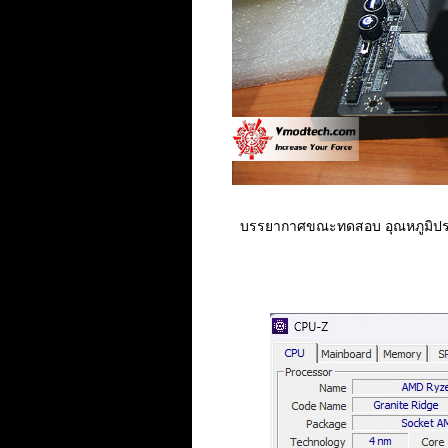
บรรยากาศขณะทดสอบ อุณหภูมิปร