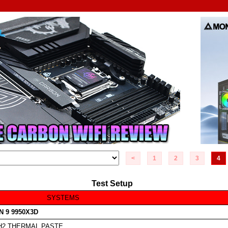
<
1
2
3
4
Test Setup
SYSTEMS
 9 9950X3D
-H2 THERMAL PASTE