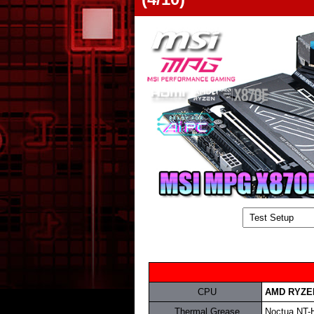
.
CPU
.
AMD RYZEN
.
Thermal Grease
.
Noctua NT