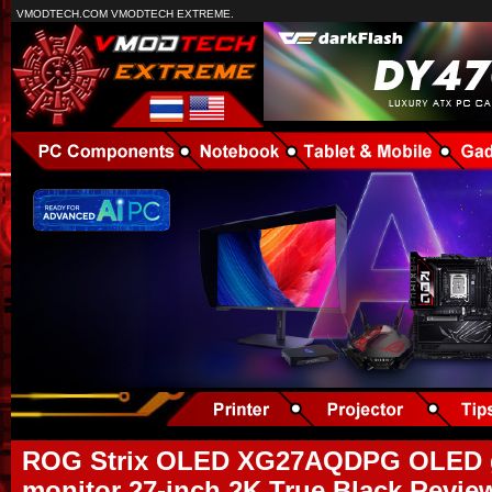
VMODTECH.COM VMODTECH EXTREME.
ROG Strix OLED XG27AQDPG OLED 
monitor 27-inch 2K True Black Review