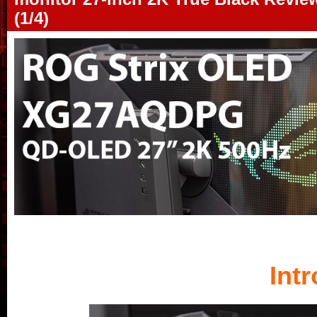
(1/4)
Int