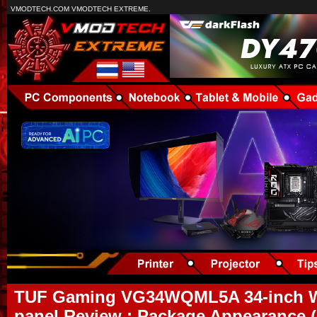
VMODTECH.COM VMODTECH EXTREME.
TUF Gaming VG34WQML5A 34-inch 
panel Review : Package Appearance (